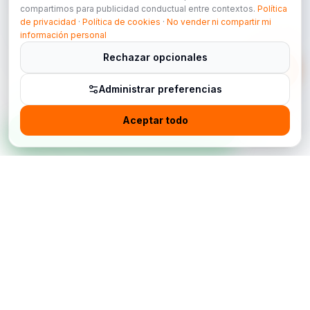
compartimos para publicidad conductual entre contextos.
Política
de privacidad
·
Política de cookies
·
No vender ni compartir mi
información personal
Rechazar opcionales
Administrar preferencias
Aceptar todo
WhatsApp
Contact
China Jingchehui Automobile Manufacturing Import and Export
Co., Limited es una plataforma china de exportación automotriz
B2B para concesionarios internacionales, compradores de
flotas e importadores conformes. Admitimos autos nuevos,