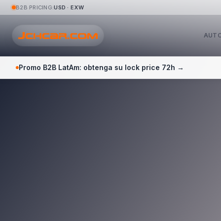
B2B PRICING:
USD · EXW
AUTO
Promo B2B LatAm: obtenga su lock price 72h →