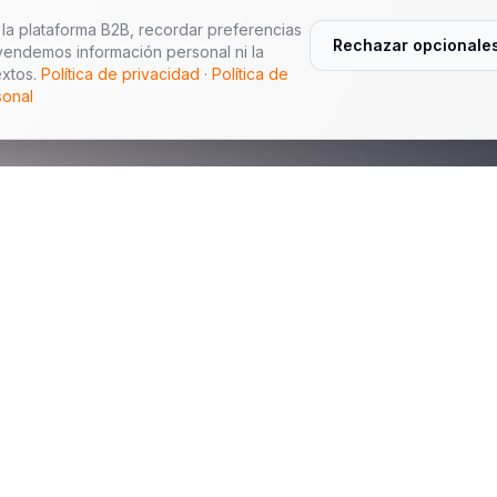
la plataforma B2B, recordar preferencias
Rechazar opcionale
vendemos información personal ni la
xtos.
Política de privacidad
·
Política de
sonal
Navegación
Exhibición de Flota
d Export Co., Limited es una
Sobre Nosotros
 concesionarios
s conformes. Admitimos
China Auto Export
utorizados para exportación,
Enviar RFQ
s vinculado al VIN.
Latinoamérica