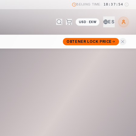
BEIJING TIME:
18:37:55
ES
USD · EXW
OBTENER LOCK PRICE