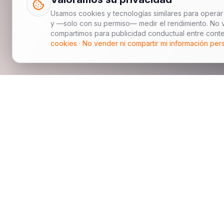
Usamos cookies y tecnologías similares para operar 
y —solo con su permiso— medir el rendimiento. No 
compartimos para publicidad conductual entre conte
cookies
·
No vender ni compartir mi información per
China Jingchehui Automobile Manufacturing Import an
plataforma china de exportación automotriz B2B para
internacionales, compradores de flotas e importadore
autos nuevos, autos usados, modelos seleccionados a
coordinación logística y soporte posventa de repuesto