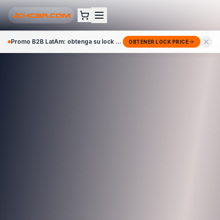
Promo B2B LatAm: obtenga su lock price 72h →
OBTENER LOCK PRICE