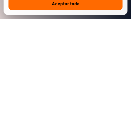
Aceptar todo
China Jingchehui Automobile Manufacturing Import and Export
Co., Limited es una plataforma china de exportación automotriz
B2B para concesionarios internacionales, compradores de
flotas e importadores conformes. Admitimos autos nuevos,
autos usados, modelos seleccionados autorizados para
exportación, coordinación logística y soporte posventa de
repuestos vinculado al VIN.