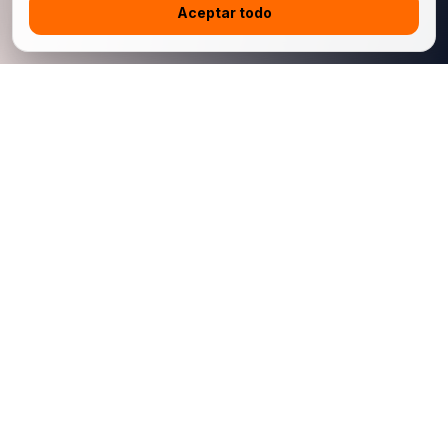
Aceptar todo
China Jingchehui Automobile Manufacturing Import and Export
Co., Limited es una plataforma china de exportación automotriz
B2B para concesionarios internacionales, compradores de
flotas e importadores conformes. Admitimos autos nuevos,
autos usados, modelos seleccionados autorizados para
exportación, coordinación logística y soporte posventa de
repuestos vinculado al VIN.