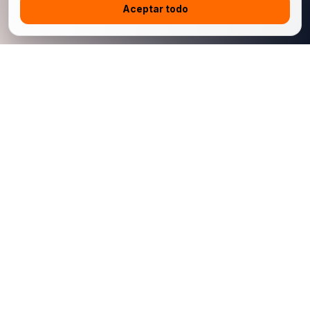
Aceptar todo
China Jingchehui Automobile Manufacturing Import and Export
Co., Limited es una plataforma china de exportación automotriz
B2B para concesionarios internacionales, compradores de
flotas e importadores conformes. Admitimos autos nuevos,
autos usados, modelos seleccionados autorizados para
exportación, coordinación logística y soporte posventa de
repuestos vinculado al VIN.