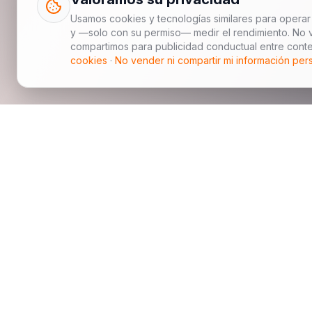
Usamos cookies y tecnologías similares para operar 
y —solo con su permiso— medir el rendimiento. No 
compartimos para publicidad conductual entre conte
cookies
·
No vender ni compartir mi información per
China Jingchehui Automobile Manufacturing Import an
plataforma china de exportación automotriz B2B para
internacionales, compradores de flotas e importadore
autos nuevos, autos usados, modelos seleccionados a
coordinación logística y soporte posventa de repuesto