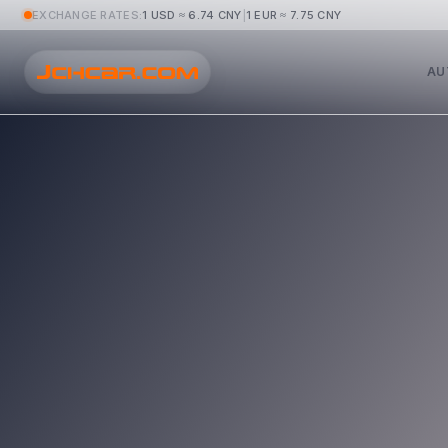
EXCHANGE RATES:
1 USD ≈
6.74
CNY
|
1 EUR ≈
7.75
CNY
AU