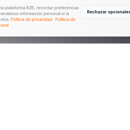
la plataforma B2B, recordar preferencias
Rechazar opcionale
vendemos información personal ni la
xtos.
Política de privacidad
·
Política de
sonal
Navegación
Exhibición de Flota
d Export Co., Limited es una
Sobre Nosotros
 concesionarios
s conformes. Admitimos
China Auto Export
utorizados para exportación,
Enviar RFQ
s vinculado al VIN.
Latinoamérica