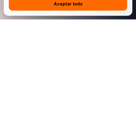
Aceptar todo
China Jingchehui Automobile Manufacturing Import and Export
Co., Limited es una plataforma china de exportación automotriz
B2B para concesionarios internacionales, compradores de
flotas e importadores conformes. Admitimos autos nuevos,
autos usados, modelos seleccionados autorizados para
exportación, coordinación logística y soporte posventa de
repuestos vinculado al VIN.