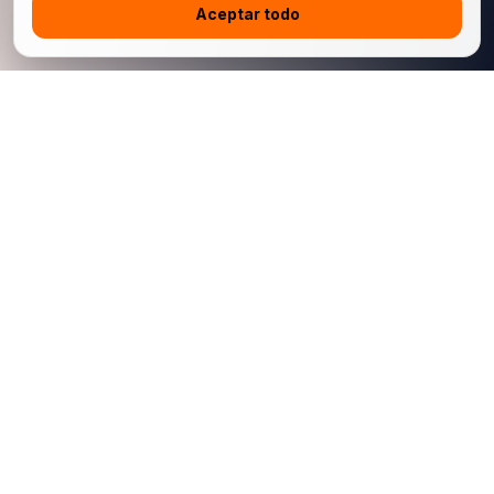
Aceptar todo
China Jingchehui Automobile Manufacturing Import and Export
Co., Limited es una plataforma china de exportación automotriz
B2B para concesionarios internacionales, compradores de
flotas e importadores conformes. Admitimos autos nuevos,
autos usados, modelos seleccionados autorizados para
exportación, coordinación logística y soporte posventa de
repuestos vinculado al VIN.