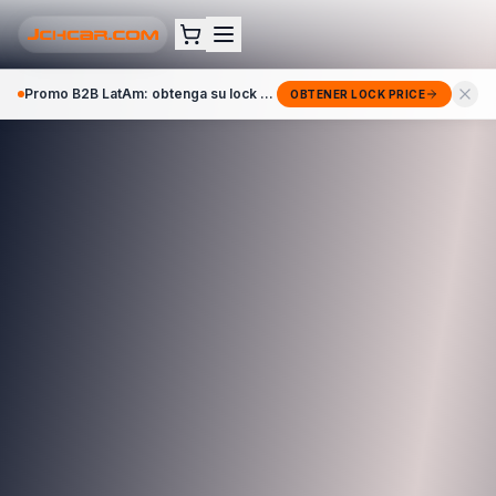
Promo B2B LatAm: obtenga su lock price 72h →
OBTENER LOCK PRICE