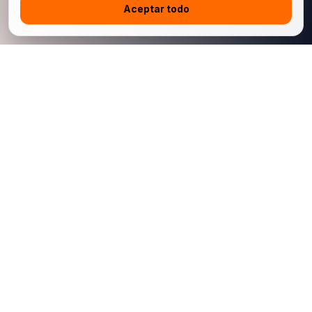
Aceptar todo
China Jingchehui Automobile Manufacturing Import and Export
Co., Limited es una plataforma china de exportación automotriz
B2B para concesionarios internacionales, compradores de
flotas e importadores conformes. Admitimos autos nuevos,
autos usados, modelos seleccionados autorizados para
exportación, coordinación logística y soporte posventa de
repuestos vinculado al VIN.